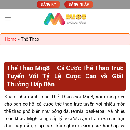
Bỏ
ĐĂNG KÝ
ĐĂNG NHẬP
qua
nội
dung
Home
»
Thể Thao
Thể Thao Mig8 – Cá Cược Thể Thao Trực
Tuyến Với Tỷ Lệ Cược Cao và Giải
Thưởng Hấp Dẫn
Khám phá danh mục Thể Thao của Mig8, nơi mang đến
cho bạn cơ hội cá cược thể thao trực tuyến với nhiều môn
thể thao phổ biến như bóng đá, tennis, basketball và nhiều
môn khác. Mig8 cung cấp tỷ lệ cược cạnh tranh và các trận
đấu hấp dẫn, giúp bạn trải nghiệm cảm giác hồi hộp và