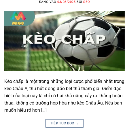
ĐĂNG VÀO
03/03/2025
BỞI
SEO
Kèo chấp là một trong những loại cược phổ biến nhất trong
kèo Châu Á, thu hút đông đảo bet thủ tham gia. Điểm đặc
biệt của loại này là chỉ có hai khả năng xảy ra: thắng hoặc
thua, không có trường hợp hòa như kèo Châu Âu. Nếu bạn
muốn hiểu rõ hơn […]
TIẾP TỤC ĐỌC
→