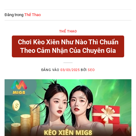
Đăng trong
Thể Thao
THỂ THAO
Chơi Kèo Xiên Như Nào Thì Chuẩn
Theo Cảm Nhận Của Chuyên Gia
ĐĂNG VÀO
03/03/2025
BỞI
SEO