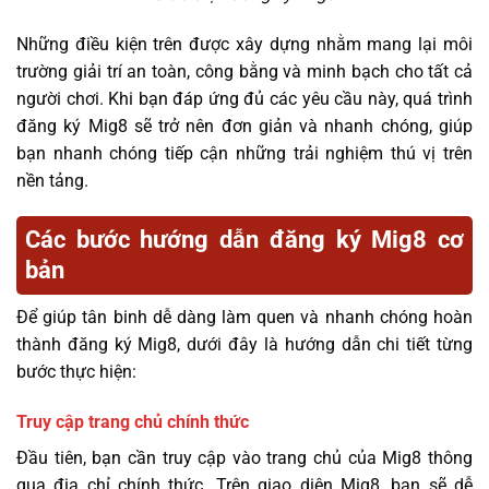
Những điều kiện trên được xây dựng nhằm mang lại môi
trường giải trí an toàn, công bằng và minh bạch cho tất cả
người chơi. Khi bạn đáp ứng đủ các yêu cầu này, quá trình
đăng ký Mig8 sẽ trở nên đơn giản và nhanh chóng, giúp
bạn nhanh chóng tiếp cận những trải nghiệm thú vị trên
nền tảng.
Các bước hướng dẫn đăng ký Mig8 cơ
bản
Để giúp tân binh dễ dàng làm quen và nhanh chóng hoàn
thành đăng ký Mig8, dưới đây là hướng dẫn chi tiết từng
bước thực hiện:
Truy cập trang chủ chính thức
Đầu tiên, bạn cần truy cập vào trang chủ của Mig8 thông
qua địa chỉ chính thức. Trên giao diện Mig8, bạn sẽ dễ