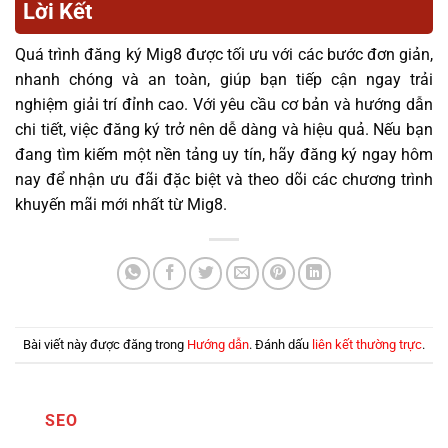
Lời Kết
Quá trình đăng ký Mig8 được tối ưu với các bước đơn giản,
nhanh chóng và an toàn, giúp bạn tiếp cận ngay trải
nghiệm giải trí đỉnh cao. Với yêu cầu cơ bản và hướng dẫn
chi tiết, việc đăng ký trở nên dễ dàng và hiệu quả. Nếu bạn
đang tìm kiếm một nền tảng uy tín, hãy đăng ký ngay hôm
nay để nhận ưu đãi đặc biệt và theo dõi các chương trình
khuyến mãi mới nhất từ Mig8.
Bài viết này được đăng trong
Hướng dẫn
. Đánh dấu
liên kết thường trực
.
SEO