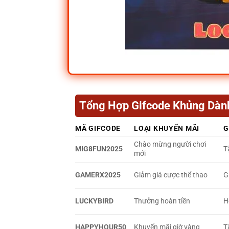
Giới Thiệu Chung Về Mig8
Tổng Hợp Gifcode Khủng Dàn
Mig8 là một trong những nhà cái trực 
MÃ GIFCODE
LOẠI KHUYẾN MÃI
G
(Philippine Amusement and Gaming Corpor
Chào mừng người chơi
công bằng trong mọi hoạt động. Ngoài ra, 
MIG8FUN2025
T
mới
Ra mắt thị trường vào năm 2020, Mig8 nha
GAMERX2025
Giảm giá cược thể thao
G
trò chơi đa dạng, hệ thống bảo mật cao c
trải nghiệm cá cược hoàn hảo cho người ch
LUCKYBIRD
Thưởng hoàn tiền
H
Giao Diện Và Trải Nghiệm Ng
HAPPYHOUR50
Khuyến mãi giờ vàng
T