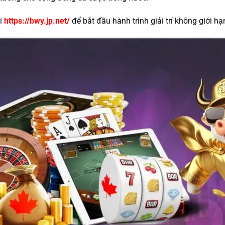
ại
https://bwy.jp.net/
để bắt đầu hành trình giải trí không giới hạ