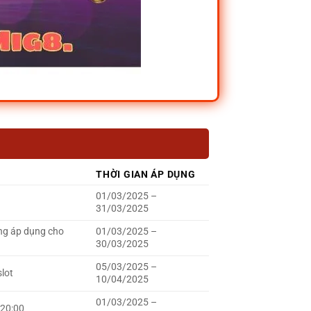
 hợp pháp dưới sự cấp phép của
PAGCOR
THỜI GIAN ÁP DỤNG
hilippines, đảm bảo sự minh bạch và tính
01/03/2025 –
ật và an toàn tuyệt đối cho người chơi.
n
31/03/2025
nhờ vào giao diện chuyên nghiệp, danh mục
ng áp dụng cho
01/03/2025 –
30/03/2025
 cải thiện chất lượng dịch vụ để mang đến
05/03/2025 –
slot
10/04/2025
01/03/2025 –
 20:00