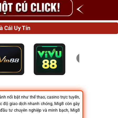
 Cái Uy Tín
ảnh nổi bật như thể thao, casino trực tuyến,
tốc độ giao dịch nhanh chóng, Mig8 còn gây
 đầu tư chuyên nghiệp và minh bạch, Mig8