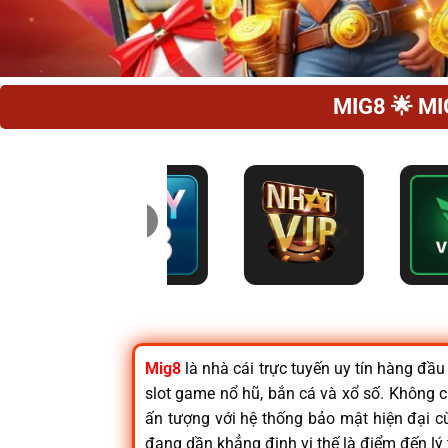
MIG8 🌟 MI
Mig8
là nhà cái trực tuyến uy tín hàng đầu 
slot game nổ hũ, bắn cá và xổ số. Không c
ấn tượng với hệ thống bảo mật hiện đại 
đang dần khẳng định vị thế là điểm đến l