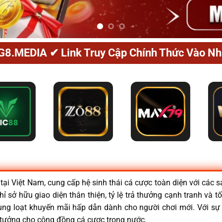
G8.MEDIA ✔ Link Truy Cập Chính Thức Vào Nhà
tại Việt Nam, cung cấp hệ sinh thái cá cược toàn diện với các s
hỉ sở hữu giao diện thân thiện, tỷ lệ trả thưởng cạnh tranh và 
cùng loạt khuyến mãi hấp dẫn dành cho người chơi mới. Với sự
ý tưởng cho cộng đồng cá cược trong nước.