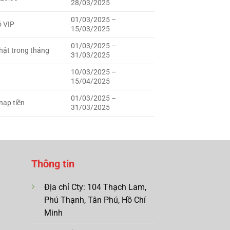
28/03/2025
ại, thân thiện với người dùng. Ngay từ lần
01/03/2025 –
ộ VIP
15/03/2025
y. Tất cả đều hướng đến việc mang lại trải
01/03/2025 –
hật trong tháng
31/03/2025
10/03/2025 –
15/04/2025
ình ảnh sắc nét. Màu chủ đạo được lựa chọn
01/03/2025 –
mục được sắp xếp khoa học, rõ ràng, giúp
nạp tiền
31/03/2025
chóng.
cũng có thể dễ dàng thao tác mà không gặp
 Trí đều được hiển thị rõ ràng trên thanh
Thông tin
Địa chỉ Cty: 104 Thạch Lam,
Phú Thạnh, Tân Phú, Hồ Chí
n tảng, từ máy tính đến điện thoại di động.
Minh