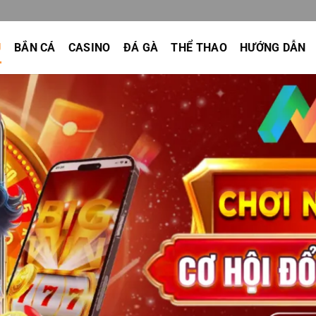
Ủ
BẮN CÁ
CASINO
ĐÁ GÀ
THỂ THAO
HƯỚNG DẪN