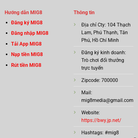
Hướng dẫn MIG8
Thông tin
Đăng ký MIG8
Địa chỉ Cty: 104 Thạch
Lam, Phú Thạnh, Tân
Đăng nhập MIG8
Phú, Hồ Chí Minh
Tải App MIG8
Đăng ký kinh doanh:
Nạp tiền MIG8
Trò chơi đổi thưởng
Rút ti
ề
n MIG8
trực tuyến
Zipcode: 700000
Mail:
mig8media@gmail.com
Website:
https://bwy.jp.net/
Hashtags: #mig8