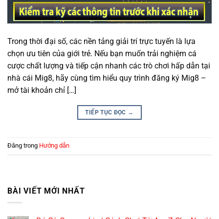
Trong thời đại số, các nền tảng giải trí trực tuyến là lựa
chọn ưu tiên của giới trẻ. Nếu bạn muốn trải nghiệm cá
cược chất lượng và tiếp cận nhanh các trò chơi hấp dẫn tại
nhà cái Mig8, hãy cùng tìm hiểu quy trình đăng ký Mig8 –
mở tài khoản chỉ […]
TIẾP TỤC ĐỌC
→
Đăng trong
Hướng dẫn
BÀI VIẾT MỚI NHẤT