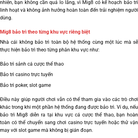
nhiên, bạn không cần quá lo lắng, vì Mig8 có kế hoạch bảo trì
linh hoạt và không ảnh hưởng hoàn toàn đến trải nghiệm người
dùng.
Mig8 bảo trì theo từng khu vực riêng biệt
Nhà cái không bảo trì toàn bộ hệ thống cùng một lúc mà sẽ
thực hiện bảo trì theo từng phân khu vực như:
Bảo trì sảnh cá cược thể thao
Bảo trì casino trực tuyến
Bảo trì poker, slot game
Điều này giúp người chơi vẫn có thể tham gia vào các trò chơi
khác trong khi một phần hệ thống đang được bảo trì. Ví dụ, nếu
bảo trì Mig8 diễn ra tại khu vực cá cược thể thao, bạn hoàn
toàn có thể chuyển sang chơi casino trực tuyến hoặc thử vận
may với slot game mà không bị gián đoạn.