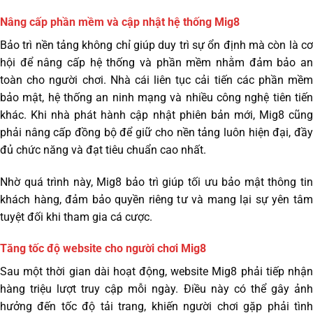
Nâng cấp phần mềm và cập nhật hệ thống Mig8
Bảo trì nền tảng không chỉ giúp duy trì sự ổn định mà còn là cơ
hội để nâng cấp hệ thống và phần mềm nhằm đảm bảo an
toàn cho người chơi. Nhà cái liên tục cải tiến các phần mềm
bảo mật, hệ thống an ninh mạng và nhiều công nghệ tiên tiến
khác. Khi nhà phát hành cập nhật phiên bản mới, Mig8 cũng
phải nâng cấp đồng bộ để giữ cho nền tảng luôn hiện đại, đầy
đủ chức năng và đạt tiêu chuẩn cao nhất.
Nhờ quá trình này, Mig8 bảo trì giúp tối ưu bảo mật thông tin
khách hàng, đảm bảo quyền riêng tư và mang lại sự yên tâm
tuyệt đối khi tham gia cá cược.
Tăng tốc độ website cho người chơi Mig8
Sau một thời gian dài hoạt động, website Mig8 phải tiếp nhận
hàng triệu lượt truy cập mỗi ngày. Điều này có thể gây ảnh
hưởng đến tốc độ tải trang, khiến người chơi gặp phải tình