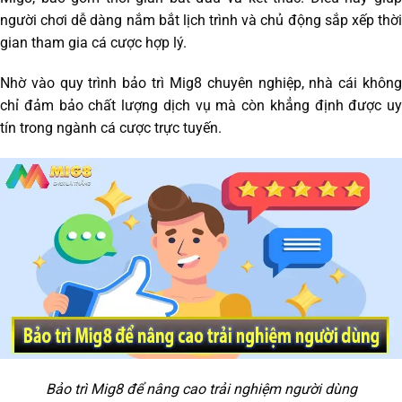
người chơi dễ dàng nắm bắt lịch trình và chủ động sắp xếp thời
gian tham gia cá cược hợp lý.
Nhờ vào quy trình bảo trì Mig8 chuyên nghiệp, nhà cái không
chỉ đảm bảo chất lượng dịch vụ mà còn khẳng định được uy
tín trong ngành cá cược trực tuyến.
Bảo trì Mig8 để nâng cao trải nghiệm người dùng