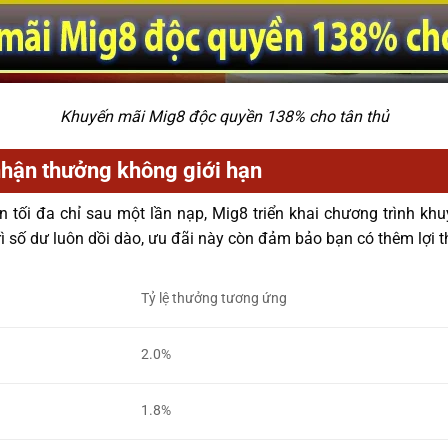
Khuyến mãi Mig8 độc quyền 138% cho tân thủ
nhận thưởng không giới hạn
tối đa chỉ sau một lần nạp, Mig8 triển khai chương trình khu
trì số dư luôn dồi dào, ưu đãi này còn đảm bảo bạn có thêm lợi 
Tỷ lệ thưởng tương ứng
2.0%
1.8%