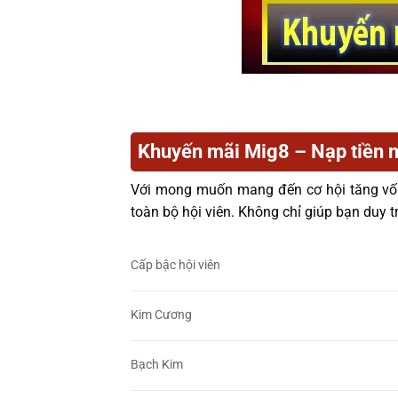
Khuyến mãi Mig8 – Nạp tiền 
Với mong muốn mang đến cơ hội tăng vốn 
toàn bộ hội viên. Không chỉ giúp bạn duy 
Cấp bậc hội viên
Kim Cương
Bạch Kim