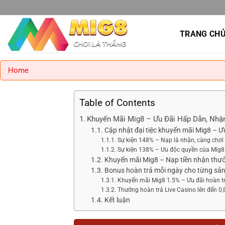
Bỏ
qua
nội
TRANG CH
dung
Home
Table of Contents
Khuyến Mãi Mig8 – Ưu Đãi Hấp Dẫn, Nh
Cập nhật đại tiệc khuyến mãi Mig8 – Ư
Sự kiện 148% – Nạp là nhận, càng chơi
Sự kiện 138% – Ưu độc quyền của Mig8
Khuyến mãi Mig8 – Nạp tiền nhận thưở
Bonus hoàn trả mỗi ngày cho từng sả
Khuyến mãi Mig8 1.5% – Ưu đãi hoàn tr
Thưởng hoàn trả Live Casino lên đến 0
Kết luận