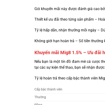
Gói khuyến mãi này được đánh giá cao bởi
Thiết kế ưu đãi theo từng sản phẩm – Hoà
Tỷ lệ hấp dẫn, nhận thưởng mỗi ngày – Dù
Không giới hạn hoàn trả – Số tiền thưởng 
Khuyến mãi Mig8 1.5% – Ưu đãi h
Nếu bạn là một tín đồ đam mê cá cược thể 
tại các sự kiện thể thao, bạn sẽ nhận được
Tỷ lệ hoàn trả theo cấp bậc thành viên Mi
Cấp bậc thành viên
Thường
Đồng