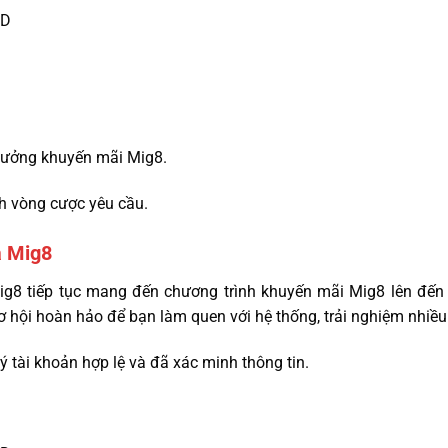
ND
thưởng khuyến mãi Mig8.
h vòng cược yêu cầu.
a Mig8
Mig8 tiếp tục mang đến chương trình khuyến mãi Mig8 lên đến
ơ hội hoàn hảo để bạn làm quen với hệ thống, trải nghiệm nhi
 tài khoản hợp lệ và đã xác minh thông tin.