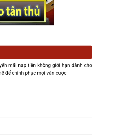
yến mãi nạp tiền không giới hạn dành cho
thế để chinh phục mọi ván cược.