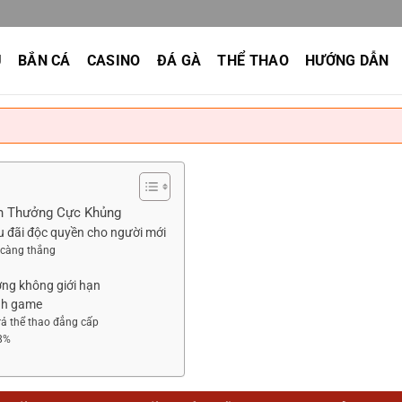
Ủ
BẮN CÁ
CASINO
ĐÁ GÀ
THỂ THAO
HƯỚNG DẪN
ận Thưởng Cực Khủng
u đãi độc quyền cho người mới
 càng thắng
ng không giới hạn
nh game
ả thể thao đẳng cấp
,8%