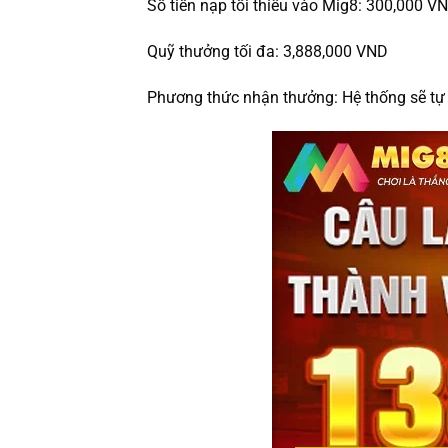
Số tiền nạp tối thiểu vào Mig8: 300,000 V
Quỹ thưởng tối đa: 3,888,000 VND
Phương thức nhận thưởng: Hệ thống sẽ tự đ